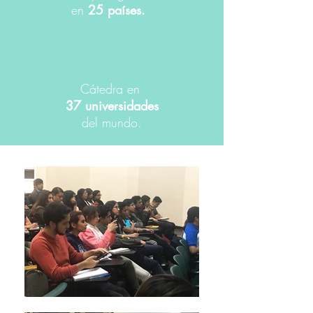
en
25 países.
Cátedra en
37 universidades
del mundo.