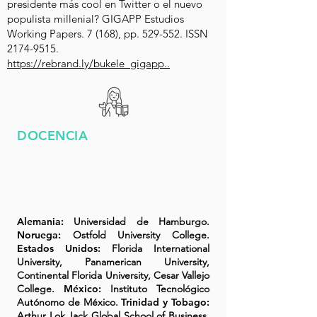
presidente más cool en Twitter o el nuevo
populista millenial? GIGAPP Estudios
Working Papers. 7 (168), pp. 529-552. ISSN
2174-9515
.
https://rebrand.ly/bukele_gigapp..
DOCENCIA
Alemania:
Universidad de Hamburgo.
Noruega:
Ostfold University College.
Estados Unidos:
Florida International
University, Panamerican University,
Continental Florida University, Cesar Vallejo
College.
México:
Instituto Tecnológico
Autónomo de México.
Trinidad y Tobago:
Arthur Lok Jack Global School of Business,