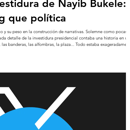
estidura de Nayib Bukele:
 que política
o y su peso en la construcción de narrativas. Solemne como pocas 
ada detalle de la investidura presidencial contaba una historia en un
, las banderas, las alfombras, la plaza... Todo estaba exageradamen
, a pocas cuadras, se muestra auténticamente imperfecto.