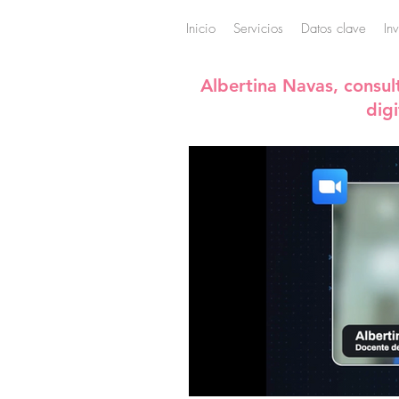
Inicio
Servicios
Datos clave
In
Albertina Navas, consul
dig