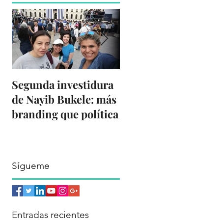
Segunda investidura
Del amor a Twitter a
de Nayib Bukele: más
odio por X
branding que política
Sígueme
Entradas recientes