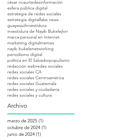
césar ricaurte
desinformación
esfera pública digital
estrategia de redes sociales
estrategia digital
fake news
guayaquil
investidura
investidura de Nayib Bukele
jlori
marca personal en Internet
marketing digital
memes
nayib bukele
networking
periodismo digital
política en El Salvador
populismo
redacción web
redes sociales
redes sociales CA
redes sociales Centroamérica
redes sociales Guatemala
redes sociales y ciudadanía
redes sociales y cultura
Archivo
marzo de 2025
(1)
1 entrada
octubre de 2024
(1)
1 entrada
junio de 2024
(1)
1 entrada