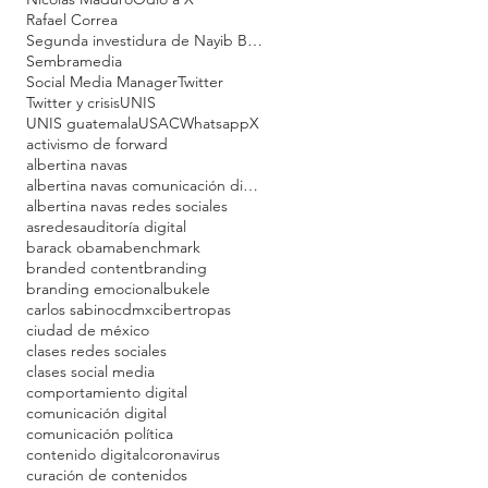
Rafael Correa
Segunda investidura de Nayib Bukele
Sembramedia
Social Media Manager
Twitter
Twitter y crisis
UNIS
UNIS guatemala
USAC
Whatsapp
X
activismo de forward
albertina navas
albertina navas comunicación digital
albertina navas redes sociales
asredes
auditoría digital
barack obama
benchmark
branded content
branding
branding emocional
bukele
carlos sabino
cdmx
cibertropas
ciudad de méxico
clases redes sociales
clases social media
comportamiento digital
comunicación digital
comunicación política
contenido digital
coronavirus
curación de contenidos