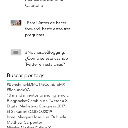
Capitolio
¡Para! Antes de hacer
forward, hazte estas tres
preguntas
#NochesdeBlogging:
¿Cómo se está usando
Twitter en esta crisis?
Buscar por tags
#BenchmarkDMC17
#CumbreMX
#RenunciaYA
10 mandamientos branding emocional
Blogpocket
Cambio de Twitter a X
Digital Marketing Congress 2017
El Salvador
ISOJ
ISOJ2019
Israel Márquez
José Luis Orihuela
Matthew Carpenter
Nicolás Maduro
Odio a X