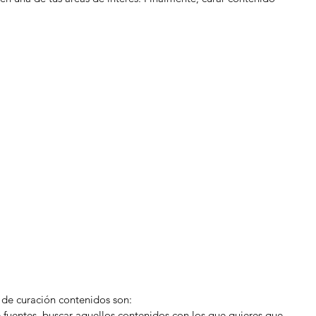
 de curación contenidos son: 
 fuentes, buscar aquellos contenidos con los que quieres que 