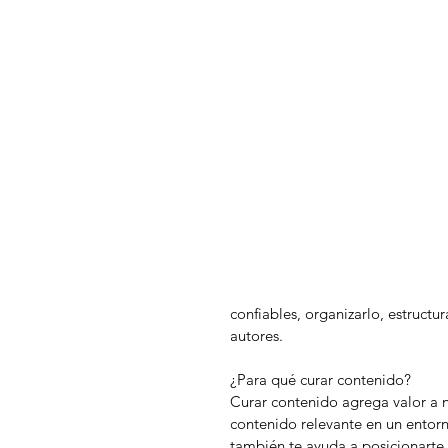
confiables, organizarlo, estructu
autores. 
¿Para qué curar contenido?
Curar contenido agrega valor a n
contenido relevante en un entorn
también te ayuda a posicionarte 