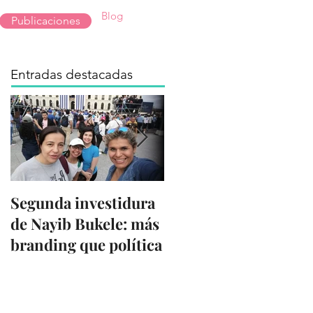
Blog
Publicaciones
Entradas destacadas
Segunda investidura
Del amor a Twitter al
de Nayib Bukele: más
odio por X
branding que política