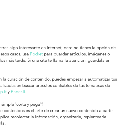
:
as algo interesante en Internet, pero no tienes la opción de 
esos casos, usa 
Pocket
 para guardar artículos, imágenes o 
los más tarde. Si una cita te llama la atención, guárdala en 
n la curación de contenido, puedes empezar a automatizar tus 
lizadas en buscar artículos confiables de tus temáticas de 
p.it
 y 
Paper.li.
 simple 'corta y pega'?
 contenidos es el arte de crear un nuevo contenido a partir 
plica recolectar la información, organizarla, replantearla 
rla.