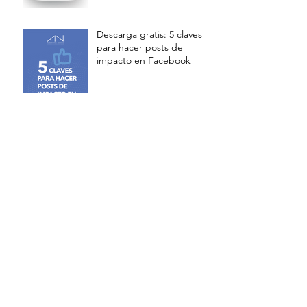
Descarga gratis: 5 claves
para hacer posts de
impacto en Facebook
4 claves detrás de los
memes del asalto al
Capitolio
¡Para! Antes de hacer
forward, hazte estas tres
preguntas
#NochesdeBlogging:
¿Cómo se está usando
Twitter en esta crisis?