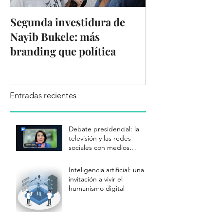
Segunda investidura de
Del amor a Twi
Nayib Bukele: más
por X
branding que política
Entradas recientes
Debate presidencial: la
televisión y las redes
sociales con medios
complementarios
Inteligencia artificial: una
invitación a vivir el
humanismo digital